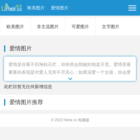
唯美图片
爱情图片
欧美图片
非主流图片
可爱图片
文字图片
爱情图片
意境图片
小清新图片
婚纱图片
爱情图片
爱情是你看不到海枯石烂，却依然会陪她到地老天荒。爱情里最
重要的表现是对爱人无所不尽其心；如果深爱一个女孩，你会爱
上她年轻时的美貌，也会爱上她年老时的皱纹；你美图库爱情图
此栏目暂无任何新增信息
片栏目是以情侣之间的爱情故事作背景的图片栏目。找关于爱情
的图片、唯美爱情图片、浪漫爱情图片大全就上你美图库。
爱情图片推荐
© 2022 Nme.cc
电脑版